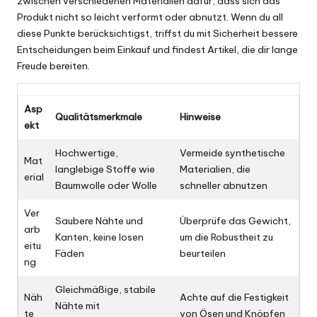
zwischen verschiedenen Materialien dafür, dass sich das
Produkt nicht so leicht verformt oder abnutzt. Wenn du all
diese Punkte berücksichtigst, triffst du mit Sicherheit bessere
Entscheidungen beim Einkauf und findest Artikel, die dir lange
Freude bereiten.
Asp
Qualitätsmerkmale
Hinweise
ekt
Hochwertige,
Vermeide synthetische
Mat
langlebige Stoffe wie
Materialien, die
erial
Baumwolle oder Wolle
schneller abnutzen
Ver
Saubere Nähte und
Überprüfe das Gewicht,
arb
Kanten, keine losen
um die Robustheit zu
eitu
Fäden
beurteilen
ng
Gleichmäßige, stabile
Näh
Achte auf die Festigkeit
Nähte mit
te
von Ösen und Knöpfen