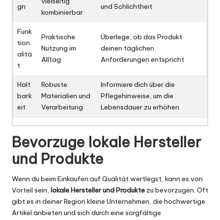
vielseitig
gn
und Schlichtheit
kombinierbar
Funk
Praktische
Überlege, ob das Produkt
tion
Nutzung im
deinen täglichen
alitä
Alltag
Anforderungen entspricht
t
Halt
Robuste
Informiere dich über die
bark
Materialien und
Pflegehinweise, um die
eit
Verarbeitung
Lebensdauer zu erhöhen
Bevorzuge lokale Hersteller
und Produkte
Wenn du beim Einkaufen auf Qualität wertlegst, kann es von
Vorteil sein,
lokale Hersteller und Produkte
zu bevorzugen. Oft
gibt es in deiner Region kleine Unternehmen, die hochwertige
Artikel anbieten und sich durch eine sorgfältige