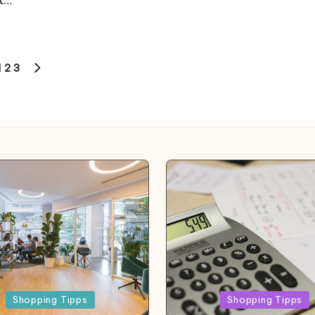
t…
1
2
3
IOUS
NEXT
PAGE
d
Posted
Shopping Tipps
Shopping Tipps