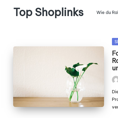
Top Shoplinks
Wie du Ra
Po
S
in
F
R
u
Pos
by
Di
Pr
ve