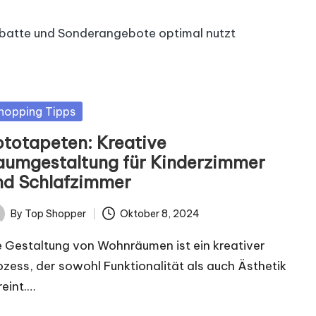
batte und Sonderangebote optimal nutzt
sted
hopping Tipps
ototapeten: Kreative
aumgestaltung für Kinderzimmer
nd Schlafzimmer
By
Top Shopper
Oktober 8, 2024
ted
e Gestaltung von Wohnräumen ist ein kreativer
ozess, der sowohl Funktionalität als auch Ästhetik
reint.…