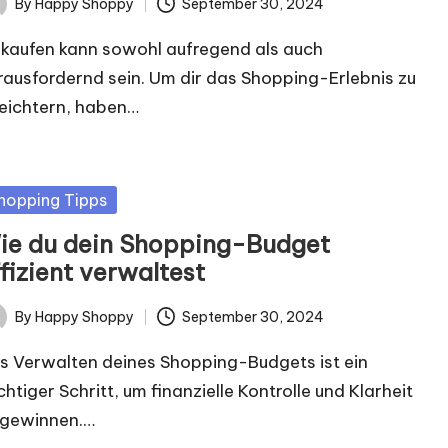
By
Happy Shoppy
September 30, 2024
ted
nkaufen kann sowohl aufregend als auch
rausfordernd sein. Um dir das Shopping-Erlebnis zu
leichtern, haben…
sted
hopping Tipps
ie du dein Shopping-Budget
fizient verwaltest
By
Happy Shoppy
September 30, 2024
ted
s Verwalten deines Shopping-Budgets ist ein
chtiger Schritt, um finanzielle Kontrolle und Klarheit
 gewinnen.…