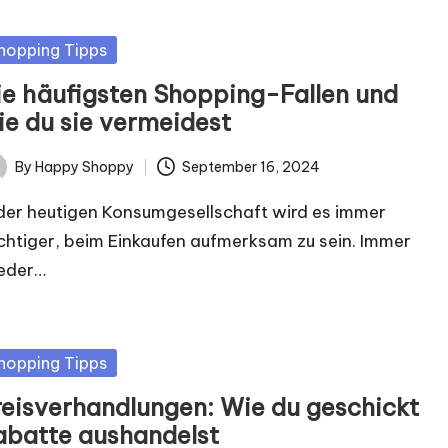
sted
hopping Tipps
ie häufigsten Shopping-Fallen und
ie du sie vermeidest
By
Happy Shoppy
September 16, 2024
ted
 der heutigen Konsumgesellschaft wird es immer
chtiger, beim Einkaufen aufmerksam zu sein. Immer
eder…
sted
hopping Tipps
reisverhandlungen: Wie du geschickt
abatte aushandelst