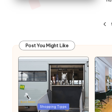
ha
Seitennummerierung
PREV
der
PAGE
Beiträge
Post You Might Like
Posted
Poste
Shopping Tipps