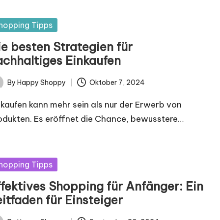
sted
hopping Tipps
ie besten Strategien für
achhaltiges Einkaufen
By
Happy Shoppy
Oktober 7, 2024
ted
nkaufen kann mehr sein als nur der Erwerb von
odukten. Es eröffnet die Chance, bewusstere…
sted
hopping Tipps
ffektives Shopping für Anfänger: Ein
itfaden für Einsteiger