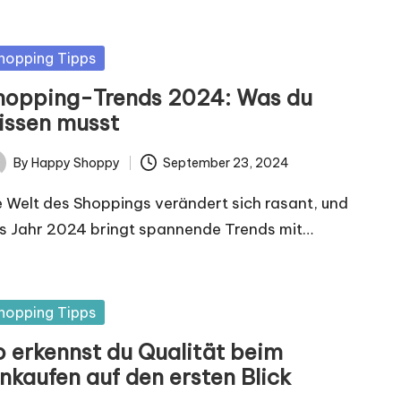
sted
hopping Tipps
hopping-Trends 2024: Was du
issen musst
By
Happy Shoppy
September 23, 2024
ted
e Welt des Shoppings verändert sich rasant, und
s Jahr 2024 bringt spannende Trends mit…
sted
hopping Tipps
o erkennst du Qualität beim
nkaufen auf den ersten Blick